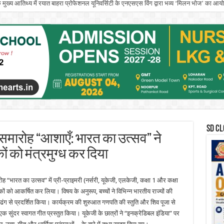
े मुख्य आतिथ्य में रयात बाहरा प्रोफेशनल यूनिवर्सिटी के एनएसएस विंग द्वारा भव्य ‘मिलन भोज’ का आ
इनिशिएटिव’ के तहत आयोजित एंटरप्रेन्योरशिप सेमिनार ने युवा इनोवेटर्स को किया प्रेरित
SD CL
क समारोह “आशाएँ: भारत का उत्सव” ने
ं को मंत्रमुग्ध कर दिया
“भारत का उत्सव” में प्री-प्राइमरी (नर्सरी, यूकेजी, एलकेजी, कक्षा 1 और कक्षा
कों को आकर्षित कर लिया। विषय के अनुरूप, बच्चों ने विभिन्न भारतीय राज्यों की
ंत ढंग से प्रदर्शित किया। कार्यक्रम की शुरुआत गणपति की स्तुति और शिव पूजा से
 एक सुंदर स्वागत गीत प्रस्तुत किया। यूकेजी के छात्रों ने “इनक्रेडिबल इंडिया” पर