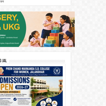
योजन
G JAL