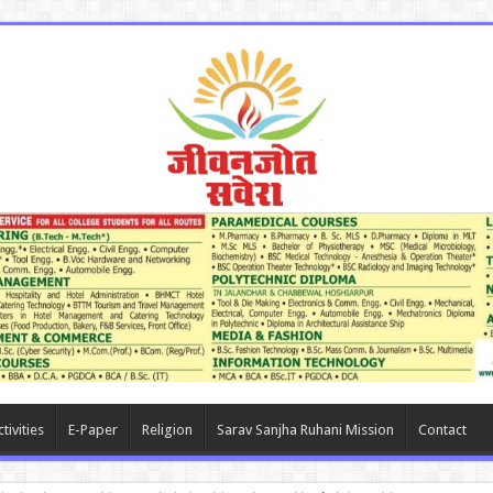
tivities
E-Paper
Religion
Sarav Sanjha Ruhani Mission
Contact