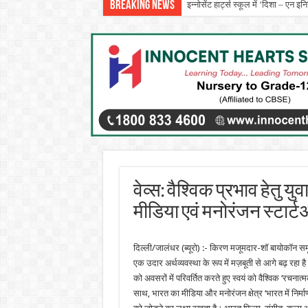
Breaking News
इन्नोसेंट हार्ट्स स्कूल में ‘दिशा – एन 
प्रो. (डॉ.) यादविंदर सिंह बराड़ ने आई.
वेव्स: वैश्विक प्रभाव हेतु 
मीडिया एवं मनोरंजन स्टार्ट
दिल्ली/जालंधर (ब्यूरो) :- किरण मजूमदार-शॉ बायोकॉन समू
एक उदार अर्थव्यवस्था के रूप में मज़बूती से आगे बढ़ रह
को अवसरों में परिवर्तित करते हुए स्वयं को वैश्विक ‘रचना
साथ, भारत का मीडिया और मनोरंजन क्षेत्र ‘भारत में निर्माण 