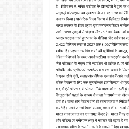
को जोड़ने का लक्ष्य रखता है। भारत फिल्म, संगीत, कला और प्
है। विशेष रूप से, नमित मल्होत्रा के डीएनईजी ने दृश्य प
अभूतपूर्व वीएफएक्स का प्रदर्शन किया। यह भारत की 7वीं
उजागर किया। पारंपरिक फिल्म निर्माण से डिजिटल निर्माण तक
भारत सरकार के विश्व श्रव्य-दृश्य मनोरंजन शिखर सम्मेलन (
उद्योग जगत प्रमुखों से जोड़ना और स्टार्टअप विकास को बढ़ाव
अवसर प्रदान करते हुए भारत के मीडिया और मनोरंजन स्टार्ट
2,422 बिलियन रूपए से 2027 तक 3,067 बिलियन रूपए तक की
शामिल हैं। पहचान स्थापित करने की चुनौतियों के बावजूद, व
वैश्विक निवेशकों के समक्ष अपनी प्रतिभा का प्रदर्शन कर
जैसे महिलाओं के नेतृत्व वाले स्टार्टअप भी शामिल हैं, जो
गतिशील और प्रतिस्पर्धी स्टार्टअप वातावरण बनाने के लिए प
वेवएक्स सीधे पूंजी, सलाह और वैश्विक प्रदर्शन में आने 
बल्कि विकास के लिए एक सुव्यवस्थित इकोसिस्टम भी प्
बाद, मैं ऐसे प्रेरणादायी प्लेटफार्मों के महत्व को समझती 
बेंगलुरु जैसी पहलों के माध्यम से कला के समर्थक के तौर 
होती है। कला और विज्ञान दोनों ही रचनात्मकता में निहित ह
करते हैं। अपने जनसांख्यिकीय लाभ, तकनीकी क्षमताओं और
भारत रचनात्मकता का एक समृद्ध केंद्र है। भारत में यह समाय
और मीडिया एवं मनोरंजन क्षेत्र में नवाचार को बढ़ावा दे 
रचनात्मक शक्ति के रूप में उभरने के मामले में बेहद शानदा