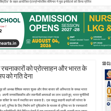
इनिशिएटिव’ के तहत आयोजित एंटरप्रेन्योरशिप सेमिनार ने युवा इनोवेटर्स को किया प्रेरित
के. गुजराल पंजाब टेक्निकल यूनिवर्सिटी के वाइस-चांसलर का पदभार संभाला
SD CL
युवा रचनाकारों को प्रोत्साहन और भारत के
अप को गति देना
ह की अध्यक्ष वैश्विक व्यापार शुल्क और शेयर बाजार की अस्थिरता के समक्ष भारत
ा है। अपनी जनसांख्यिकीय और तकनीकी क्षमताओं का लाभ उठाते हुए, भारत चुनौतियों
त्मक शक्ति’ के रूप में स्थापित कर सकता है। एक समृद्ध कहानी कहने की परंपरा के
करें, दुनिया के लिए निर्माण करें’ दृष्टिकोण के माध्यम से दुनिया भर के रचनाकारों