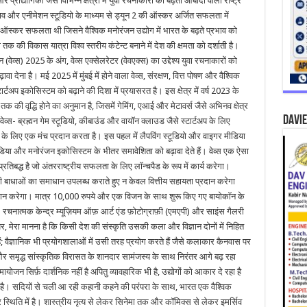
रौद्योगिकी जैसे विभिन्न क्षेत्रों में युवा रचनाकारों की बढ़ती आबादी वाला राष्ट्र
्रभाव और एनीमेशन स्टूडियो के माध्यम से ड्यून 2 की ऑस्कर अर्जित सफलता में
 ऑस्कर सफलता थी जिसने वैश्विक मनोरंजन उद्योग में भारत के बढ़ते प्रभाव को
 की विकास यात्रा विश्व स्तरीय कंटेन्ट बनाने में देश की क्षमता को दर्शाती है।
वेव्स) 2025 के अंग, वेव्स एक्सेलरेटर (वेवएक्स) का उद्देश्य युवा रचनाकारों को
ा देना है। मई 2025 में मुंबई में होने वाला वेव्स, संरक्षण, वित्त पोषण और वैश्विक
अप इकोसिस्टम को बढ़ाने की दिशा में प्रयासरत है। इस क्षेत्र में वर्ष 2023 के
 वृद्धि होने का अनुमान है, जिसमें गेमिंग, एआई और मेटावर्स जैसे अभिनव क्षेत्र
DAVIE
ेव्स- ब्रह्मन गेम स्टूडियो, कीबाउंड और वायॉन क्लाउड जैसे स्टार्टअप के लिए
ने के लिए एक मंच प्रदान करता है। इस पहल में लैपविंग स्टूडियो और वाइगर मीडिया
 मीडिया और मनोरंजन इकोसिस्टम के भीतर समावेशिता को बढ़ावा देते हैं। वेव्स एक ऐसा
्रतिबद्ध है जो अंतरराष्ट्रीय सफलता के लिए लॉन्चपैड के रूप में कार्य करेगा।
वाली बाधाओं का समाधान उपलब्ध कराते हुए न केवल वित्तीय सहायता प्रदान करेगा
रदान करेगा। मात्र 10,000 रुपये और एक विजन के साथ शुरू किए गए बायोकॉन के
हूं। रचनात्मक केन्द्र म्यूज़ियम ऑफ़ आर्ट एंड फ़ोटोग्राफ़ी (एमएपी) और साइंस गैलरी
पर, मेरा मानना है कि किसी देश की संस्कृति उसकी कला और विज्ञान दोनों में निहित
ैं; वैज्ञानिक भी प्रयोगशालाओं में उसी तरह प्रयोग करते हैं जैसे कलाकार कैनवास पर
 समृद्ध सांस्कृतिक विरासत के शानदार सामंजस्य के साथ निरंतर आगे बढ़ रहा
ोजन सिर्फ़ दार्शनिक नहीं है अपितु व्यावहारिक भी है, उद्योगों को आकार दे रहा है
रहा है। सदियों से चली आ रही कहानी कहने की परंपरा के साथ, भारत एक वैश्विक
र स्थिति में है। शास्त्रीय नृत्य से लेकर सिनेमा तक और कॉमिक्स से लेकर इमर्सिव