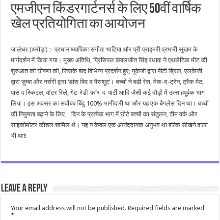
एमजीएन किंडरगार्टनर्स के लिए 50वीं वार्षिक
खेल प्रतियोगिता का आयोजन
जालंधर (अरोड़ा) :- प्रधानाध्यापिका संगीता भाटिया और प्री प्राइमरी प्रभारी सुखम के
मार्गदर्शन में किया गया। मुख्य अतिथि, प्रिंसिपल कंवलजीत सिंह रंधावा ने एथलेटिक मीट की
शुरुआत की घोषणा की, जिसके बाद विभिन्न प्रदर्शन हुए; यूकेजी द्वारा पीटी ड्रिल, एलकेजी
द्वारा ज़ुम्बा और नर्सरी द्वारा ‘डांस विद द पैराशूट’। बच्चों ने बडी रेस, मेक-द-ट्रेन, ट्रैक मेट,
पास द स्किटल, वॉटर रिले, गेट-रेडी-फॉर-द-पार्टी आदि जैसी कई दौड़ों में उत्साहपूर्वक भाग
लिया। इस अवसर का सर्वोच्च बिंदु 100% भागीदारी था और यह एक बैगलेस दिन था। बच्चों
की निपुणता बढ़ाने के लिए…दिन के प्रत्येक भाग में छोटे बच्चों का संतुलन, टीम वर्क और
साइकोमोटर कौशल शामिल थे। यह न केवल एक आनंददायक अनुभव था बल्कि सीखने वाला
भी था!!
Leave a Reply
Your email address will not be published.
Required fields are marked
*