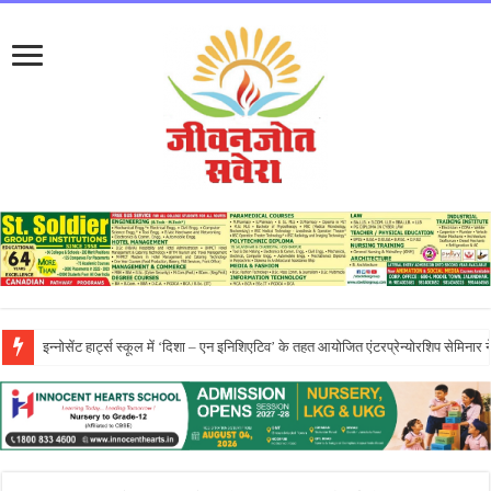
प्रो. (डॉ.) यादविंदर सिंह बराड़ ने आई.के. गुजराल पंजाब टेक्निकल यूनिवर्सिटी के वाइस-चां