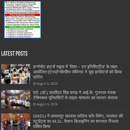
Latest Posts
इन्नोसेंट हार्ट्स स्कूल में ‘दिशा – एन इनिशिएटिव’ के तहत
आयोजित एंटरप्रेन्योरशिप सेमिनार ने युवा इनोवेटर्स को किया
प्रेरित
August 6, 2026
प्रो. (डॉ.) यादविंदर सिंह बराड़ ने आई.के. गुजराल पंजाब
टेक्निकल यूनिवर्सिटी के वाइस-चांसलर का पदभार संभाला
August 6, 2026
GNDU ने लायलपुर खालसा कॉलेज फॉर विमेन, जालंधर की
स्टूडेंट्स का M.Sc. फैशन डिजाइनिंग का शानदार रिजल्ट
घोषित किया