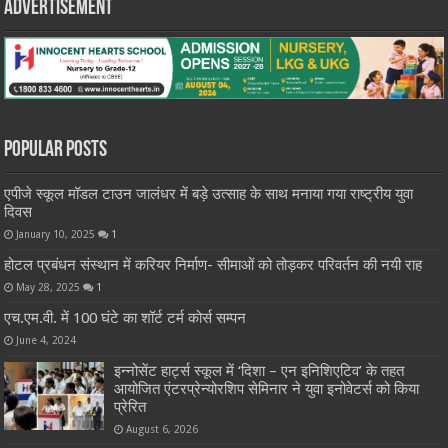
Advertisement
Popular Posts
एपीजे स्कूल मॉडल टाउन जालंधर में बड़े उत्साह के साथ मनाया गया राष्ट्रीय युवा
दिवस
January 10, 2025
1
होटल प्रबंधन संस्थान में करियर निर्माण- सीमाओं को तोड़कर परिवर्तन की नयी राह
May 28, 2025
1
एच.एम.वी. में 100 घंटे का शॉर्ट टर्म कोर्स सम्पन
June 4, 2024
इन्नोसेंट हार्ट्स स्कूल में ‘दिशा – एन इनिशिएटिव’ के तहत
आयोजित एंटरप्रेन्योरशिप सेमिनार ने युवा इनोवेटर्स को किया
प्रेरित
August 6, 2026