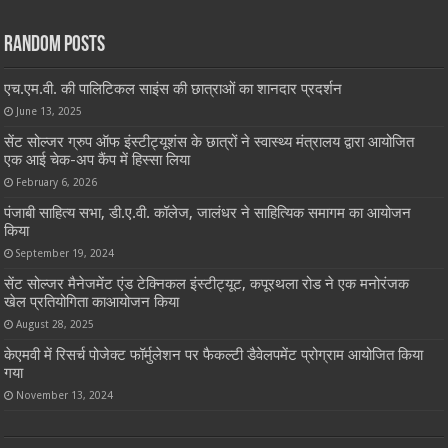
Random Posts
एच.एम.वी. की पालिटिकल साइंस की छात्राओं का शानदार प्रदर्शन
June 13, 2025
सेंट सोल्जर ग्रुप ऑफ इंस्टीट्यूशंस के छात्रों ने स्वास्थ्य मंत्रालय द्वारा आयोजित
एक आई चेक-अप कैंप में हिस्सा लिया
February 6, 2026
पंजाबी साहित्य सभा, डी.ए.वी. कॉलेज, जालंधर ने साहित्यिक समागम का आयोजन
किया
September 19, 2024
सेंट सोल्जर मैनेजमेंट एंड टेक्निकल इंस्टीट्यूट, कपूरथला रोड ने एक मनोरंजक
खेल प्रतियोगिता काआयोजन किया
August 28, 2025
केएमवी में रिसर्च पोजेक्ट फॉर्मुलेशन पर फैकल्टी डैवेलपमेंट प्रोग्राम आयोजित किया
गया
November 13, 2024