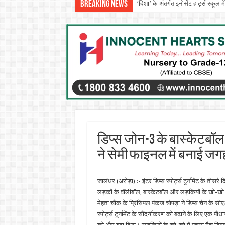
Breaking News
‘दिशा’ के अंतर्गत इनोसेंट हार्ट्स स्क
एपीजे रिदम्स किंडरवर्ल्ड में धूमधाम से म
डिप्स जोन-3 के बास्केटबॉ
ने सेमी फाइनल में बनाई जग
जालंधर (अरोड़ा) :- इंटर डिप्स स्पोर्ट्स टूर्नामेंट के तीसर
लड़कों के वॉलीबॉल, बास्केटबॉल और लड़कियों के खो-खो क
मेहता चौक के प्रिंसिपल पंकज चोपड़ा ने डिप्स चेन के स
स्पोर्ट्स टूर्नामेंट के सौंदर्यीकरण को बढ़ाने के लिए ए