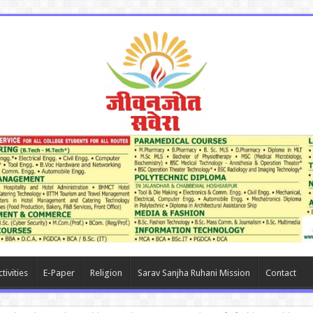
tivities
E-Paper
Religion
Sarav Sanjha Ruhani Mission
Contact