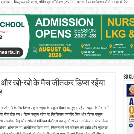
ूल में एनीमेशन, विजुअल इफेक्ट्स, गेमिंग एवं कॉमिक्स (AVGC) पर करियर मार्गदर्शन सेमिनार आयोजित
नाया गया तीयां दा मेला
SD CL
ल और खो-खो के मैच जीतकर डिप्स रईया
ह
े दिन जोन-3 के मैच डिप्स स्कूल रईया के स्कूल मैदान पर हुए। रईया स्कूल के मैदान में
े मैच खेले गए। डिप्स स्कूल रईया के प्रिंसिपल जगबीर सिंह और डिप्स स्कूल
ीएओ रमनीक सिंह और सीईओ मोनिका मंडोत्रा का फूलों से स्वागत किया। इंटर डिप्स
क पौधारोपण अभियान भी आयोजित किया गया, जिसने हरे भरे परिसर की शांति और सुंदरता