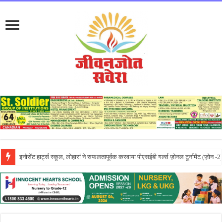
लायलपुर खालसा कॉलेज फॉर विमेन, जालंधर की पूनम ने GNDU यूनिवर्सिटी एग्जाम में चौथा