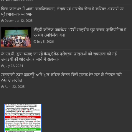
पिम्स जालंधर में आत्म-सशक्तिकरण, नेतृत्व एवं भारतीय सेना में करियर अवसरों पर
प्रेरणादायक व्याख्यान
December 12, 2025
डीएवी कॉलेज जालंधर 17वीं राष्ट्रीय युवा संसद प्रतियोगिता में
प्रथम उपविजेता बना
July 8, 2026
के.एम.वी. द्वारा चलाए जा रहे वैल्यू ऐडेड प्रोग्राम छात्राओं को सफलता की नई
उचाइयों की ओर लेकर जाने में सहायक
July 22, 2024
ਸਰਕਾਰੀ ਨਸ਼ਾ ਛੁਡਾਊ ਅਤੇ ਮੁੜ ਵਸੇਬਾ ਕੇਂਦਰ ਵਿੱਚੋਂ ਹੁਨਰਮੰਦ ਬਣ ਕੇ ਨਿਕਲ ਰਹੇ
ਨਸ਼ੇ ਦੇ ਮਰੀਜ਼
April 22, 2025