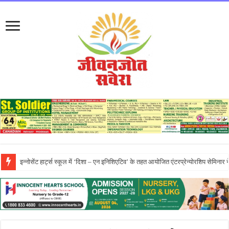
प्रो. (डॉ.) यादविंदर सिंह बराड़ ने आई.के. गुजराल पंजाब टेक्निकल यूनिवर्सिटी के वाइस-चां