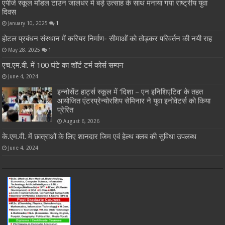
एपीजे स्कूल मॉडल टाउन जालंधर में बड़े उत्साह के साथ मनाया गया राष्ट्रीय युवा
दिवस
January 10, 2025
1
होटल प्रबंधन संस्थान में करियर निर्माण- सीमाओं को तोड़कर परिवर्तन की नयी राह
May 28, 2025
1
एच.एम.वी. में 100 घंटे का शॉर्ट टर्म कोर्स सम्पन
June 4, 2024
इन्नोसेंट हार्ट्स स्कूल में ‘दिशा – एन इनिशिएटिव’ के तहत
आयोजित एंटरप्रेन्योरशिप सेमिनार ने युवा इनोवेटर्स को किया
प्रेरित
August 6, 2026
के.एम.वी. में छात्राओं के लिए शानदार जिम एवं हेल्थ क्लब की सुविधा उपलब्ध
June 4, 2024