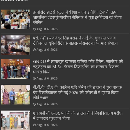
इन्नोसेंट हार्ट्स स्कूल में ‘दिशा – एन इनिशिएटिव’ के तहत
आयोजित एंटरप्रेन्योरशिप सेमिनार ने युवा इनोवेटर्स को किया
प्रेरित
August 6, 2026
प्रो. (डॉ.) यादविंदर सिंह बराड़ ने आई.के. गुजराल पंजाब
टेक्निकल यूनिवर्सिटी के वाइस-चांसलर का पदभार संभाला
August 6, 2026
GNDU ने लायलपुर खालसा कॉलेज फॉर विमेन, जालंधर की
स्टूडेंट्स का M.Sc. फैशन डिजाइनिंग का शानदार रिजल्ट
घोषित किया
August 6, 2026
बी.बी.के. डी.ए.वी. कॉलेज फॉर विमेन की छात्रा ने गुरु नानक
देव विश्वविद्यालय की मई 2026 की परीक्षाओं में प्राप्त किया
शीर्ष स्थान
August 6, 2026
एचएमवी की एम.ए. पंजाबी की छात्राओं ने विश्वविद्यालय परीक्षा
में शानदार प्रदर्शन किया
August 6, 2026