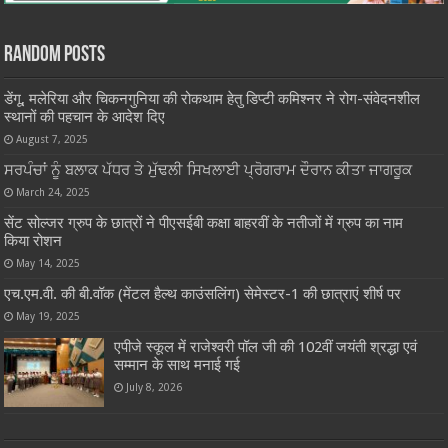
Random Posts
डेंगू, मलेरिया और चिकनगुनिया की रोकथाम हेतु डिप्टी कमिश्नर ने रोग-संवेदनशील
स्थानों की पहचान के आदेश दिए
August 7, 2025
ਸਰਪੰਚਾਂ ਨੂੰ ਬਲਾਕ ਪੱਧਰ ਤੇ ਮੁੱਢਲੀ ਸਿਖਲਾਈ ਪ੍ਰੋਗਰਾਮ ਦੌਰਾਨ ਕੀਤਾ ਜਾਗਰੂਕ
March 24, 2025
सेंट सोल्जर ग्रुप के छात्रों ने पीएसईबी कक्षा बाहरवीं के नतीजों में ग्रुप का नाम
किया रोशन
May 14, 2025
एच.एम.वी. की बी.वॉक (मेंटल हैल्थ काउंसलिंग) सेमेस्टर-1 की छात्राएं शीर्ष पर
May 19, 2025
एपीजे स्कूल में राजेश्वरी पॉल जी की 102वीं जयंती श्रद्धा एवं
सम्मान के साथ मनाई गई
July 8, 2026