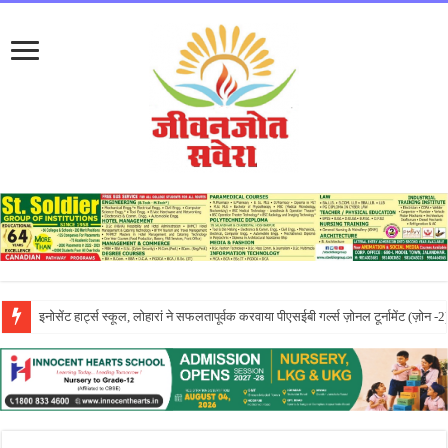
लायलपुर खालसा कॉलेज फॉर विमेन, जालंधर की पूनम ने GNDU यूनिवर्सिटी एग्जाम में चौथा