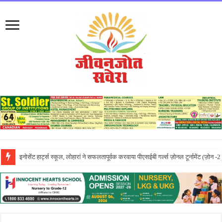
लायलपुर खालसा कॉलेज फॉर विमेन, जालंधर की पूनम ने GNDU यूनिवर्सिटी एग्जाम में चौथा