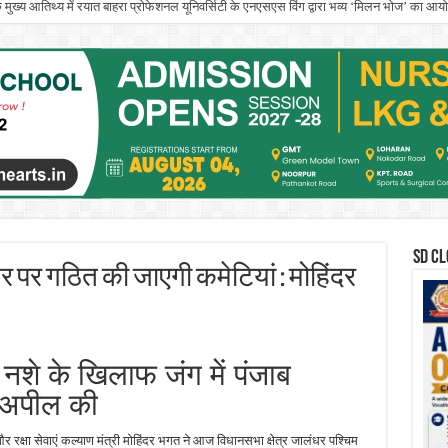
े मुख्य आतिथ्य में रयात बाहरा प्रोफेशनल यूनिवर्सिटी के एनएसएस विंग द्वारा भव्य ‘मिलन भोज’ का आ
इनिशिएटिव’ के तहत आयोजित एंटरप्रेन्योरशिप सेमिनार ने युवा इनोवेटर्स को किया प्रेरित
SD CL
स्तर पर गठित की जाएगी कमेटियां : मोहिंदर
से नशे के खिलाफ जंग में पंजाब
 अपील की
और रक्षा सेवाएं कल्याण मंत्री मोहिंदर भगत ने आज विधानसभा क्षेत्र जालंधर पश्चिम