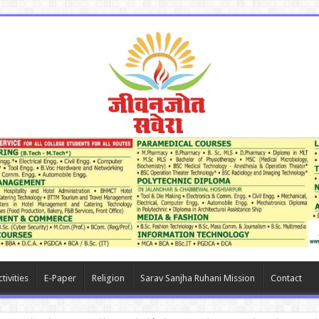
tivities
E-Paper
Religion
Sarav Sanjha Ruhani Mission
Contact