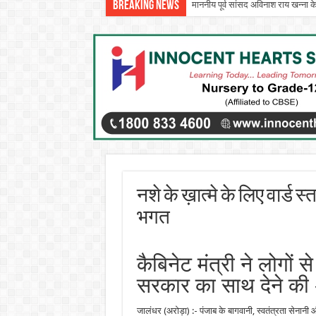
Breaking News
माननीय पूर्व सांसद अविनाश राय खन्ना क
इन्नोसेंट हार्ट्स स्कूल में ‘दिशा – एन 
नशे के ख़ात्मे के लिए वार्ड 
भगत
कैबिनेट मंत्री ने लोगों 
सरकार का साथ देने की
जालंधर (अरोड़ा) :- पंजाब के बागवानी, स्वतंत्रता सेनानी 