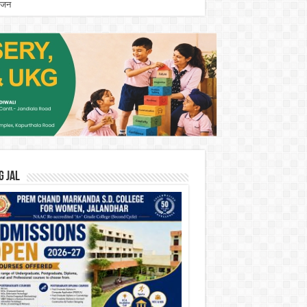
योजन
G JAL