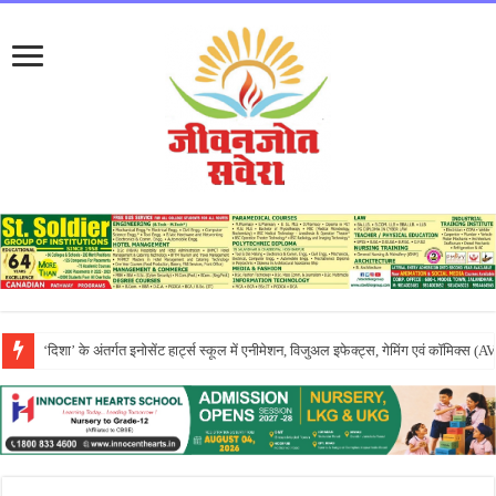
एपीजे रिदम्स किंडरवर्ल्ड में धूमधाम से मनाया गया तीयां दा मेला