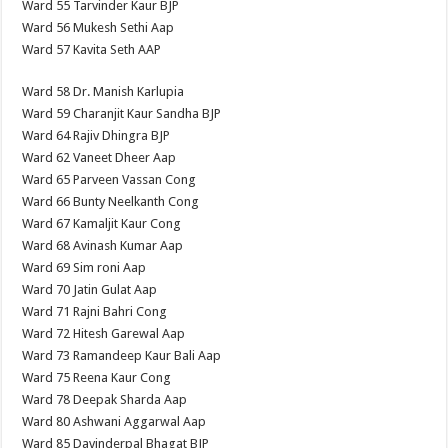
Ward 55 Tarvinder Kaur BJP
Ward 56 Mukesh Sethi Aap
Ward 57 Kavita Seth AAP
Ward 58 Dr. Manish Karlupia
Ward 59 Charanjit Kaur Sandha BJP
Ward 64 Rajiv Dhingra BJP
Ward 62 Vaneet Dheer Aap
Ward 65 Parveen Vassan Cong
Ward 66 Bunty Neelkanth Cong
Ward 67 Kamaljit Kaur Cong
Ward 68 Avinash Kumar Aap
Ward 69 Sim roni Aap
Ward 70 Jatin Gulat Aap
Ward 71 Rajni Bahri Cong
Ward 72 Hitesh Garewal Aap
Ward 73 Ramandeep Kaur Bali Aap
Ward 75 Reena Kaur Cong
Ward 78 Deepak Sharda Aap
Ward 80 Ashwani Aggarwal Aap
Ward 85 Davinderpal Bhagat BJP