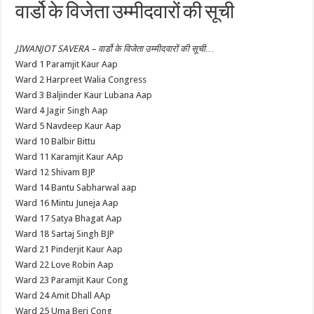
वार्डो के विजेता उम्मीदवारों की सूची
JIWANJOT SAVERA – वार्डो के विजेता उम्मीदवारों की सूची…
Ward 1 Paramjit Kaur Aap
Ward 2 Harpreet Walia Congress
Ward 3 Baljinder Kaur Lubana Aap
Ward 4 Jagir Singh Aap
Ward 5 Navdeep Kaur Aap
Ward 10 Balbir Bittu
Ward 11 Karamjit Kaur AAp
Ward 12 Shivam BJP
Ward 14 Bantu Sabharwal aap
Ward 16 Mintu Juneja Aap
Ward 17 Satya Bhagat Aap
Ward 18 Sartaj Singh BJP
Ward 21 Pinderjit Kaur Aap
Ward 22 Love Robin Aap
Ward 23 Paramjit Kaur Cong
Ward 24 Amit Dhall AAp
Ward 25 Uma Beri Cong