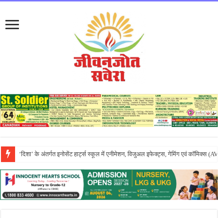
एपीजे रिदम्स किंडरवर्ल्ड में धूमधाम से मनाया गया तीयां दा मेला