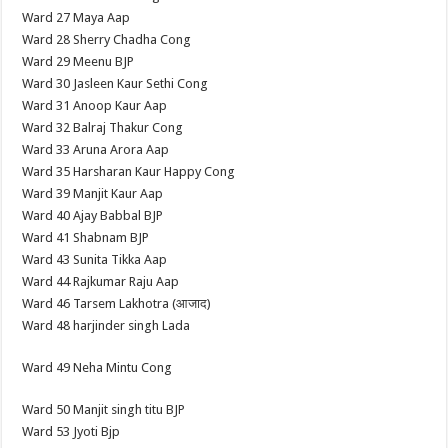
Ward 27 Maya Aap
Ward 28 Sherry Chadha Cong
Ward 29 Meenu BJP
Ward 30 Jasleen Kaur Sethi Cong
Ward 31 Anoop Kaur Aap
Ward 32 Balraj Thakur Cong
Ward 33 Aruna Arora Aap
Ward 35 Harsharan Kaur Happy Cong
Ward 39 Manjit Kaur Aap
Ward 40 Ajay Babbal BJP
Ward 41 Shabnam BJP
Ward 43 Sunita Tikka Aap
Ward 44 Rajkumar Raju Aap
Ward 46 Tarsem Lakhotra (आजाद)
Ward 48 harjinder singh Lada
Ward 49 Neha Mintu Cong
Ward 50 Manjit singh titu BJP
Ward 53 Jyoti Bjp