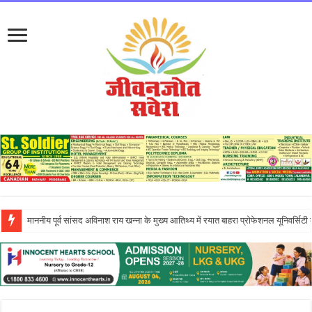
इन्नोसेंट हार्ट्स स्कूल में ‘दिशा – एन इनिशिएटिव’ के तहत आयोजित एंटरप्रेन्योरशिप सेमिनार ने