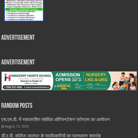
Advertisement
Advertisement
Random Posts
एच.एम.वी. में स्कालरशिप संबंधित ओरियनटेशन प्रोग्राम का आयोजन
August 13, 2025
डी.ए.वी. कॉलेज जालंधर के पदाधिकारियों का पदस्थापन समारोह