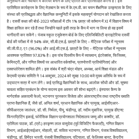
अनुसंधान और नवाचार में करियर बनाने के लिए प्रेरित और प्रोत्साहित करना है। इस
प्रतिष्ठित कार्यक्रम के लिए मेज़बान के रूप में के.एम.वी. का चयन शैक्षणिक उत्कृष्टता के लिए
संस्था की प्रतिबद्धता और वैज्ञानिक कम्युनिटी में इसके महत्वपूर्ण योगदान को रेखांकित करता
है। दसवीं कक्षा की बोर्ड-2023 परीक्षाओं में टॉप 1% छात्र जो वर्तमान में XI में विज्ञान विषय में
शिक्षा हासिल कर रहे हैं तथा जिन्होंने पहले इसी तरह के कैंप में भाग ना लिया हो वह इसमें
भागीदारी कर सकेंगे। पंजाब स्कूल एजुकेशन बोर्ड के लिए एलिजिबिलिटी क्राइटेरिया दसवीं
बोर्ड की परीक्षा में से 94% अंक, सी.बी.एस.ई. छात्रों के लिए – मैट्रिक परीक्षा में न्यूनतम
सी.जी.पी.ए. ए1 (96.0%) और आई.सी.एस.ई. छात्रों के लिए – मैट्रिक परीक्षा में न्यूनतम
आवश्यक प्रतिशत 97.83% है। इस पांच दिवसीय कैंप में व्याख्यान, इंटरेक्शंस, फिजिक्स,
केमिस्ट्री, और गणित विषयों पर आधारित वर्कशॉप्स, प्रश्नोत्तरी प्रतियोगिताएं और
एक्सप्लोरेशन शामिल होंगे। इस संबंध में श्री चंद्र मोहन, अध्यक्ष, आर्य शिक्षा मंडल और
केएमवी प्रबंध समिति ने 14 अक्टूबर, 2024 को सुबह 10:00 बजे मुख्य अतिथि के रूप में
उद्घाटन सत्र में भाग लेंगे। कई प्रसिद्ध वैज्ञानिकों के साथ, आलोक सोंधी और डॉ. सुषमा
चावला सहित प्रबंधन के योग्य सदस्य इस अवसर की शोभा बढ़ाएंगे। इंस्पायर कैम्प के
मार्गदर्शक अकादमी फेलो, भटनागर पुरस्कार विजेता और अंतरराष्ट्रीय तथा राष्ट्रीय ख्याति
प्राप्त वैज्ञानिक हैं, जैसे डॉ. अनिल शर्मा, प्रधान वैज्ञानिक और प्रमुख, आईसीएआर-
सीपीआरएस जालंधर, डॉ. सी. निर्मला, पीयू, चंडीगढ़, डॉ. नदीम मुबारिक, प्रमुख डीएनए
फिंगरप्रिंटिंग इकाई, फोरेंसिक विज्ञान प्रयोगशाला निदेशालय जम्मू और कश्मीर, डॉ.
प्रोमिला पाठक, डॉ. (प्रो.) हरकृष्ण लाल वासुदेवा (पूर्व विजिटिंग फैकल्टी), गणित विज्ञान
विभाग, आईआईएसईआर, मोहाली, डॉ. सविता भटनागर, गणित विभाग, पंजाब विश्वविद्यालय,
चंडीगढ़, डॉ. हिमेंद्र भारती, पंजाबी विश्वविद्यालय, पटियाला, डॉ. फेलिक्स बास्ट, केंद्रीय