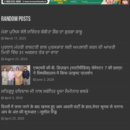
Random Posts
ਮੋਗਾ ਪੁਲਿਸ ਵੱਲੋਂ ਦਵਿੰਦਰ ਬੰਬੀਹਾ ਗੈਂਗ ਦਾ ਗੁਰਗਾ ਕਾਬੂ
March 17, 2025
ਪ੍ਰਧਾਨ ਮੰਤਰੀ ਰਾਸ਼ਟਰੀ ਬਾਲ ਪੁਰਸਕਾਰ’ ਲਈ ਅਪਲਾਈ ਕਰਨ ਦੀ ਆਖਰੀ
ਮਿਤੀ ਵਿੱਚ 31 ਅਗਸਤ ਤੱਕ ਦਾ ਵਾਧਾ
August 23, 2024
एचएमवी की बी. डिज़ाइन (मल्टीमीडिया) सेमेस्टर 7 की छात्रा
ने विश्वविद्यालय में किया उत्कृष्ट प्रदर्शन
June 3, 2026
ਸਤਿਗੁਰੂ ਰਵਿਦਾਸ ਜੀ ਨਾਲ ਸਬੰਧਿਤ ਦੂਜਾ ਸੈਮੀਨਾਰ ਭਲਕੇ
April 3, 2026
दिल्ली में सत्ता जाने के बाद खस्‍ता हुए आम आदमी पार्टी के हाल,मेयर चुनाव से भागना
आप के अंत की शुरुआत :-सुशील रिंकू
April 23, 2025