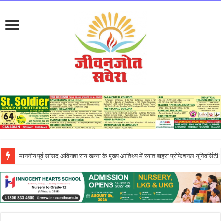
इन्नोसेंट हार्ट्स स्कूल में ‘दिशा – एन इनिशिएटिव’ के तहत आयोजित एंटरप्रेन्योरशिप सेमिनार ने