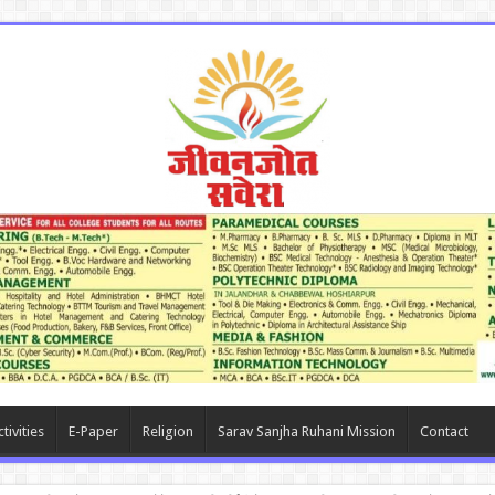
tivities
E-Paper
Religion
Sarav Sanjha Ruhani Mission
Contact