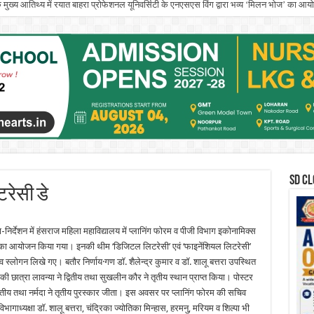
े मुख्य आतिथ्य में रयात बाहरा प्रोफेशनल यूनिवर्सिटी के एनएसएस विंग द्वारा भव्य ‘मिलन भोज’ का आ
इनिशिएटिव’ के तहत आयोजित एंटरप्रेन्योरशिप सेमिनार ने युवा इनोवेटर्स को किया प्रेरित
SD CL
टरेसी डे
-निर्देशन में हंसराज महिला महाविद्यालय में प्लानिंग फोरम व पीजी विभाग इकोनामिक्स
ता का आयोजन किया गया। इनकी थीम ‘डिजिटल लिटरेसी’ एवं ‘फाइनेंशियल लिटरेसी’
व स्लोगन लिखे गए। बतौर निर्णाय·गण डॉ. शैलेन्द्र कुमार व डॉ. शालू बत्तरा उपस्थित
ी छात्रा लावन्या ने द्वितीय तथा सुखलीन कौर ने तृतीय स्थान प्राप्त किया। पोस्टर
 द्वितीय तथा नर्मदा ने तृतीय पुरस्कार जीता। इस अवसर पर प्लानिंग फोरम की सचिव
ागाध्यक्षा डॉ. शालू बत्तरा, चंद्रिका ज्योतिका मिन्हास, हरमनु, मरियम व शिल्पा भी