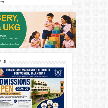
योजन
G JAL