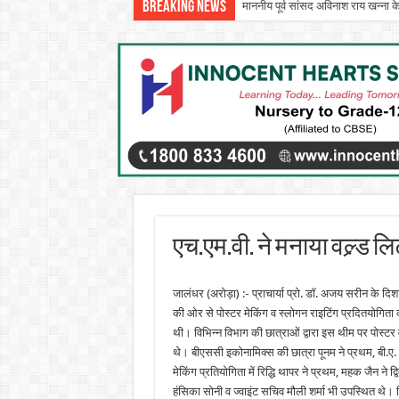
Breaking News
माननीय पूर्व सांसद अविनाश राय खन्ना क
इन्नोसेंट हार्ट्स स्कूल में ‘दिशा – एन 
एच.एम.वी. ने मनाया वल्र्ड लि
जालंधर (अरोड़ा) :- प्राचार्या प्रो. डॉ. अजय सरीन के दिशा
की ओर से पोस्टर मेकिंग व स्लोगन राइटिंग प्रदितयोगि
थी। विभिन्न विभाग की छात्राओं द्वारा इस थीम पर पोस्टर 
थे। बीएससी इकोनामिक्स की छात्रा पूनम ने प्रथम, बी.ए. क
मेकिंग प्रतियोगिता में रिद्धि थापर ने प्रथम, महक जैन ने
हंसिका सोनी व ज्वाइंट सचिव मौली शर्मा भी उपस्थित थे। विभ