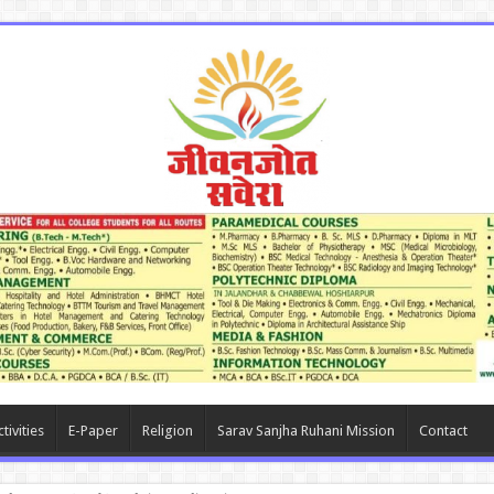
tivities
E-Paper
Religion
Sarav Sanjha Ruhani Mission
Contact