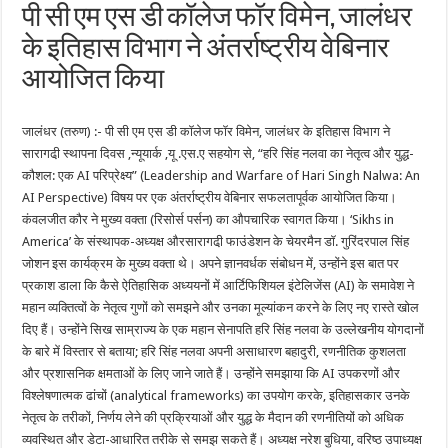
पी सी एम एस डी कॉलेज फॉर विमेन, जालंधर
के इतिहास विभाग ने अंतर्राष्ट्रीय वेबिनार
आयोजित किया
जालंधर (तरुण) :- पी सी एम एस डी कॉलेज फॉर विमेन, जालंधर के इतिहास विभाग ने
सारागढी़ स्थापना दिवस ,न्यूयार्क ,यू .एस.ए सहयोग से, “हरि सिंह नलवा का नेतृत्व और युद्ध-
कौशल: एक AI परिप्रेक्ष्य” (Leadership and Warfare of Hari Singh Nalwa: An
AI Perspective) विषय पर एक अंतर्राष्ट्रीय वेबिनार सफलतापूर्वक आयोजित किया।
कंवलजीत कौर ने मुख्य वक्ता (रिसोर्स पर्सन) का औपचारिक स्वागत किया। ‘Sikhs in
America’ के संस्थापक-अध्यक्ष औरसारागढी़ फाउंडेशन के चेयरमैन डॉ. गुरिंदरपाल सिंह
जोशन इस कार्यक्रम के मुख्य वक्ता थे। अपने ज्ञानवर्धक संबोधन में, उन्होंने इस बात पर
प्रकाश डाला कि कैसे ऐतिहासिक अध्ययनों में आर्टिफिशियल इंटेलिजेंस (AI) के समावेश ने
महान व्यक्तित्वों के नेतृत्व गुणों को समझने और उनका मूल्यांकन करने के लिए नए रास्ते खोल
दिए हैं। उन्होंने सिख साम्राज्य के एक महान सेनापति हरि सिंह नलवा के उल्लेखनीय योगदानों
के बारे में विस्तार से बताया; हरि सिंह नलवा अपनी असाधारण बहादुरी, रणनीतिक कुशलता
और प्रशासनिक क्षमताओं के लिए जाने जाते हैं। उन्होंने समझाया कि AI उपकरणों और
विश्लेषणात्मक ढांचों (analytical frameworks) का उपयोग करके, इतिहासकार उनके
नेतृत्व के तरीकों, निर्णय लेने की प्रक्रियाओं और युद्ध के मैदान की रणनीतियों को अधिक
व्यवस्थित और डेटा-आधारित तरीके से समझ सकते हैं। अध्यक्ष नरेश बुधिया, वरिष्ठ उपाध्यक्ष