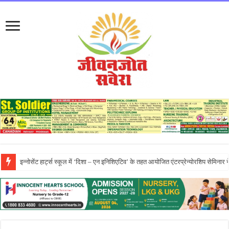
प्रो. (डॉ.) यादविंदर सिंह बराड़ ने आई.के. गुजराल पंजाब टेक्निकल यूनिवर्सिटी के वाइस-चां