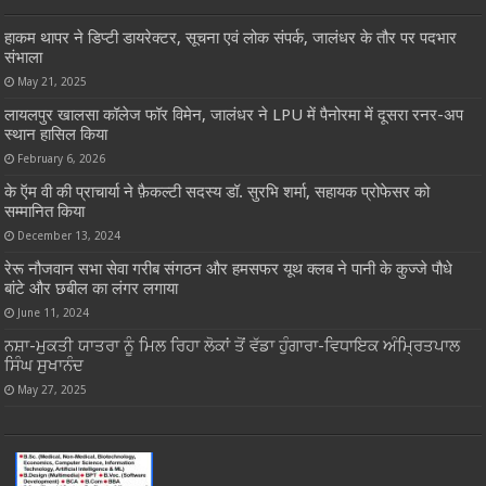
हाकम थापर ने डिप्टी डायरेक्टर, सूचना एवं लोक संपर्क, जालंधर के तौर पर पदभार
संभाला
May 21, 2025
लायलपुर खालसा कॉलेज फॉर विमेन, जालंधर ने LPU में पैनोरमा में दूसरा रनर-अप
स्थान हासिल किया
February 6, 2026
के ऍम वी की प्राचार्या ने फ़ैकल्टी सदस्य डॉ. सुरभि शर्मा, सहायक प्रोफेसर को
सम्मानित किया
December 13, 2024
रेरू नौजवान सभा सेवा गरीब संगठन और हमसफर यूथ क्लब ने पानी के कुज्जे पौधे
बांटे और छबील का लंगर लगाया
June 11, 2024
ਨਸ਼ਾ-ਮੁਕਤੀ ਯਾਤਰਾ ਨੂੰ ਮਿਲ ਰਿਹਾ ਲੋਕਾਂ ਤੋਂ ਵੱਡਾ ਹੁੰਗਾਰਾ-ਵਿਧਾਇਕ ਅੰਮ੍ਰਿਤਪਾਲ
ਸਿੰਘ ਸੁਖਾਨੰਦ
May 27, 2025