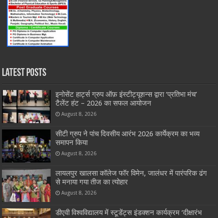
Latest Posts
इनोसेंट हार्ट्स ग्रुप ऑफ़ इंस्टीट्यूशन्स द्वारा ‘प्रतिभा मंच’
टैलेंट हंट – 2026 का सफल आयोजन
August 8, 2026
सीटी ग्रुप ने पांच दिवसीय आरंभ 2026 कार्येक्रम का भव्य
समापन किया
August 8, 2026
लायलपुर खालसा कॉलेज फॉर विमेन, जालंधर में पारंपरिक ढंग
से मनाया गया तीज का त्योहार
August 8, 2026
डीएवी विश्वविद्यालय में स्टूडेंट्स इंडक्शन कार्यक्रम ‘दीक्षारंभ