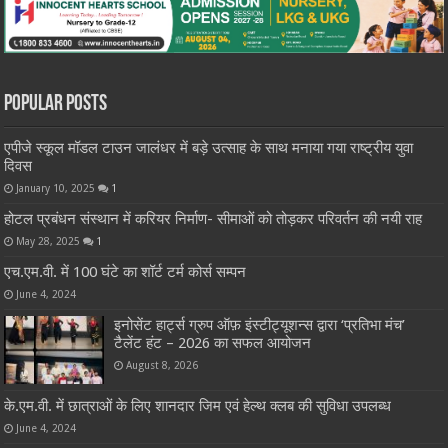
Popular Posts
एपीजे स्कूल मॉडल टाउन जालंधर में बड़े उत्साह के साथ मनाया गया राष्ट्रीय युवा
दिवस
January 10, 2025
1
होटल प्रबंधन संस्थान में करियर निर्माण- सीमाओं को तोड़कर परिवर्तन की नयी राह
May 28, 2025
1
एच.एम.वी. में 100 घंटे का शॉर्ट टर्म कोर्स सम्पन
June 4, 2024
इनोसेंट हार्ट्स ग्रुप ऑफ़ इंस्टीट्यूशन्स द्वारा ‘प्रतिभा मंच’
टैलेंट हंट – 2026 का सफल आयोजन
August 8, 2026
के.एम.वी. में छात्राओं के लिए शानदार जिम एवं हेल्थ क्लब की सुविधा उपलब्ध
June 4, 2024