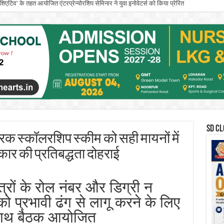
इनिशिएटिव’ के तहत आयोजित एंटरप्रेन्योरशिप सेमिनार ने युवा इनोवेटर्स को किया प्रेरित
के. गुजराल पंजाब टेक्निकल यूनिवर्सिटी के वाइस-चांसलर का पदभार संभाला
SD CL
ट्रिक स्कॉलरशिप स्कीम को सही मायनों में
कार की प्रतिबद्धता दोहराई
त्रों के रोल नंबर और डिग्री न
को प्रभावी ढंग से लागू करने के लिए
 साथ बैठक आयोजित