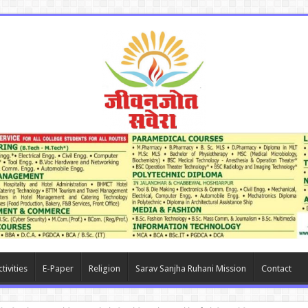
tivities
E-Paper
Religion
Sarav Sanjha Ruhani Mission
Contact