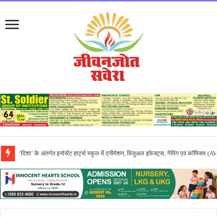
एपीजे रिदम्स किंडरवर्ल्ड में धूमधाम से मनाया गया तीयां दा मेला