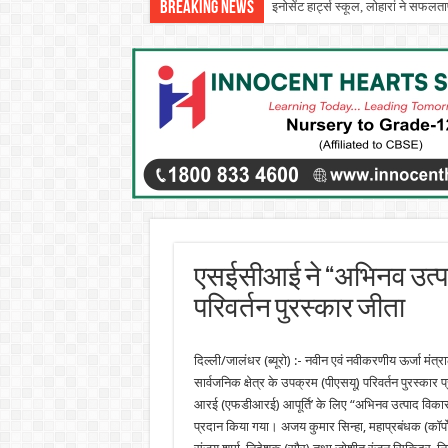
Breaking News
इनोसेंट हार्ट्स स्कूल, लोहारां ने सफलताप
एसईसीआई ने “अभिनव उत्पा
परिवर्तन पुरस्कार जीता
दिल्ली/जालंधर (ब्यूरो) :- नवीन एवं नवीकरणीय ऊर्जा मं
सार्वजनिक क्षेत्र के उपक्रम (पीएसयू) परिवर्तन पुरस्कार
आरई (एफडीआरई) आपूर्ति’ के लिए “अभिनव उत्पाद विकास” 
प्रदान किया गया। अजय कुमार सिन्हा, महाप्रबंधक (कॉर्