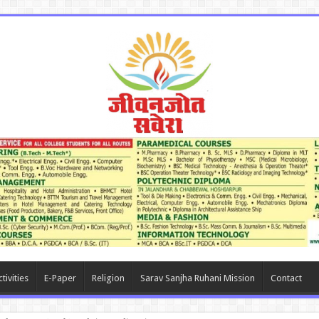
tivities
E-Paper
Religion
Sarav Sanjha Ruhani Mission
Contact