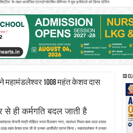
इनिशिएटिव’ के तहत आयोजित एंटरप्रेन्योरशिप सेमिनार ने युवा इनोवेटर्स को किया प्रेरित
के. गुजराल पंजाब टेक्निकल यूनिवर्सिटी के वाइस-चांसलर का पदभार संभाला
SD CL
 ने महामंडलेश्वर 1008 महंत केशव दास
्र से ही कर्मगति बदल जाती है
स्वतंत्रता सेनानी मंत्री मोहिंदर भगत दिलबाग नगर, जालंधर स्थित बावा लाल दयाल
र 1008 महंत केशव दास जी से उनका आशीर्वाद प्राप्त किया। महामंडलेश्वर ने उनका