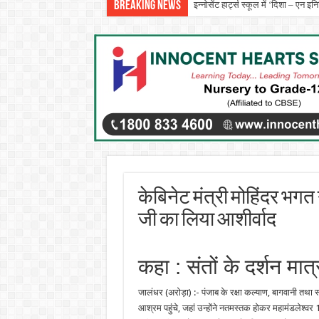
Breaking News
इन्नोसेंट हार्ट्स स्कूल में ‘दिशा – एन 
प्रो. (डॉ.) यादविंदर सिंह बराड़ ने आई.
केबिनेट मंत्री मोहिंदर भगत
जी का लिया आशीर्वाद
कहा : संतों के दर्शन मात
जालंधर (अरोड़ा) :- पंजाब के रक्षा कल्याण, बागवानी तथा 
आश्रम पहुंचे, जहां उन्होंने नतमस्तक होकर महामंडलेश्व