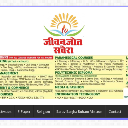
tivities
E-Paper
Religion
Sarav Sanjha Ruhani Mission
Contact