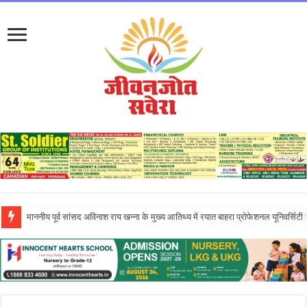
इन्नोसेंट हार्ट्स स्कूल में ‘दिशा – एन इनिशिएटिव’ के तहत आयोजित एंटरप्रेन्योरशिप सेमिनार ने