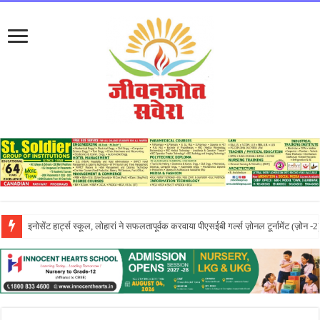
लायलपुर खालसा कॉलेज फॉर विमेन, जालंधर की पूनम ने GNDU यूनिवर्सिटी एग्जाम में चौथा