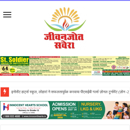
लायलपुर खालसा कॉलेज फॉर विमेन, जालंधर की पूनम ने GNDU यूनिवर्सिटी एग्जाम में चौथा