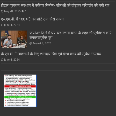
होटल प्रबंधन संस्थान में करियर निर्माण- सीमाओं को तोड़कर परिवर्तन की नयी राह
May 28, 2025
1
एच.एम.वी. में 100 घंटे का शॉर्ट टर्म कोर्स सम्पन
June 4, 2024
जालंधर जिले में घर-घर गणना चरण के तहत सौ प्रतिशत कार्य
सफलतापूर्वक पूरा
August 8, 2026
के.एम.वी. में छात्राओं के लिए शानदार जिम एवं हेल्थ क्लब की सुविधा उपलब्ध
June 4, 2024