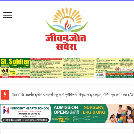
एपीजे रिदम्स किंडरवर्ल्ड में धूमधाम से मनाया गया तीयां दा मेला