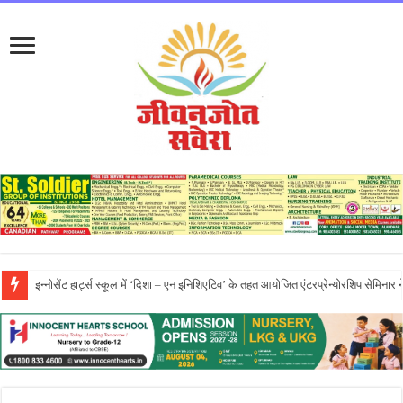
प्रो. (डॉ.) यादविंदर सिंह बराड़ ने आई.के. गुजराल पंजाब टेक्निकल यूनिवर्सिटी के वाइस-चां