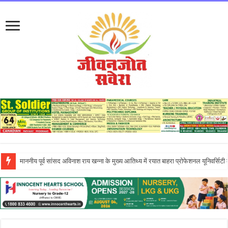
इन्नोसेंट हार्ट्स स्कूल में ‘दिशा – एन इनिशिएटिव’ के तहत आयोजित एंटरप्रेन्योरशिप सेमिनार ने