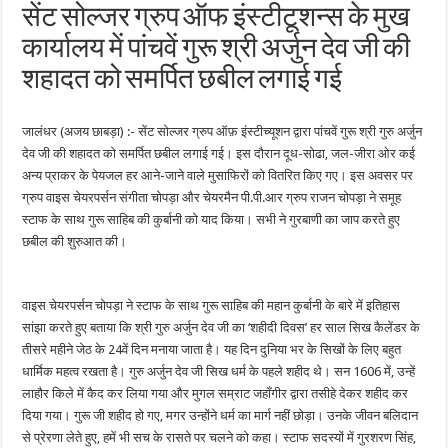
सेंट सोल्जर ग्रुप ऑफ इंस्टीटूशन्स के मुख
कार्यालय में पांचवें गुरू श्री अर्जुन देव जी की
शहादत को समर्पित छबील लगाई गई
जालंधर (अजय छाबड़ा) :- सेंट सोल्जर ग्रुप ऑफ़ इंस्टीच्यूशन द्वारा पांचवें गुरू श्री गुरु अर्जुन
देव जी की शहादत को समर्पित छबील लगाई गई। इस दौरान दूध-सोढा, जल-जीरा ओर कई
अन्य प्राकर के पेयजल हर आने-जाने वाले मुसाफिरों को वितरित किए गए। इस अवसर पर
ग्रुप वाइस चेयरपर्सन संगीता चोपड़ा और चेयरमैन पी.पी.आर ग्रुप राजन चोपड़ा ने समूह
स्टाफ के साथ गुरू साहिब की कुर्बानी को याद किया। सभी ने गुरबाणी का जाप करते हुए
छबील की शुरुआत की।
वाइस चेयरपर्सन चोपड़ा ने स्टाफ के साथ गुरू साहिब की महान कुर्बानी के बारे में इतिहास
सांझा करते हुए बताया कि श्री गुरु अर्जुन देव जी का ‘शहीदी दिवस’ हर साल सिख कैलेंडर के
तीसरे महीने जेठ के 24वें दिन मनाया जाता है। यह दिन दुनिया भर के सिखों के लिए बहुत
धार्मिक महत्व रखता है। गुरु अर्जुन देव जी सिख धर्म के पहले शहीद थे। सन 1606 में, उन्हें
लाहौर किले में कैद कर लिया गया और मुगल सम्राट जहाँगीर द्वारा तसीहे देकर शहीद कर
दिया गया। गुरू जी शहीद हो गए, मगर उन्होंने धर्म का मार्ग नहीं छोड़ा। उनके जीवन बलिदान
से प्रेरणा लेते हुए, हमें भी सच के रासते पर चलने को कहा। स्टाफ सदस्यों में गुरशरण सिंह,