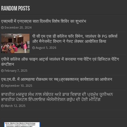
Random Posts
एचएमवी में एनएसएस सात दिवसीय विशेष शिविर का शुभारंभ
December 20, 2024
पी सी एम एस डी कॉलेज फॉर विमेन, जालंधर के PG कॉमर्स
और मैनेजमेंट विभाग ने गेस्ट लेक्चर आयोजित किया
August 5, 2026
एपीजे कॉलेज ऑफ फाइन आर्ट्स जालंधर में करवाया गया पेंटिंग एवं डिजिटल पेंटिंग
कंप्टीशन
February 7, 2025
एच.एम.वी. में आत्महत्या रोकथाम पर च्च्॥ह्रक्कश्वज्ज् कार्यशाला का आयोजन
September 10, 2025
ਭਾਰਤੀਯ ਮਜ਼ਦੂਰ ਸੰਘ ਨਾਲ ਸੰਬੰਧਤ ਅਤੇ ਡਾਕ ਵਿਭਾਗ ਦੀ ਪ੍ਰਮੁੱਖ ਯੂਨੀਅਨ
ਭਾਰਤੀਯ ਪੋਸਟਲ ਇੰਪਲਾਇਜ਼ ਐਸੋਸੀਏਸ਼ਨ ਗਰੁੱਪ ਦੀ ਹੋਈ ਮੀਟਿੰਗ
March 12, 2025