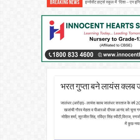
Breaking News
इन्नोसेंट हार्ट्स स्कूल में ‘दिशा – एन 
भरत गुप्ता बने लायंस क्लब
जालंधर (अरोड़ा)- ‌लायंस क्लब जालंधर सरताज के वर्ष 20
खजांची गौरव मेहता व पीआरओ दीपक आनंद को चुना गया
मोहित शर्मा, सुरजीत सिंह, रविंद्र सिंह स्वीटी,विराज, रणज
में कुछ नय