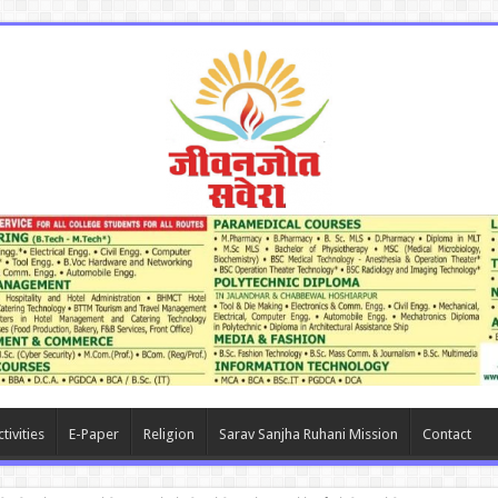
tivities
E-Paper
Religion
Sarav Sanjha Ruhani Mission
Contact