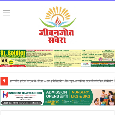
इन्नोसेंट हार्ट्स स्कूल में ‘दिशा – एन इनिशिएटिव’ के तहत आयोजित एंटरप्रेन्योरशिप सेमिनार ने