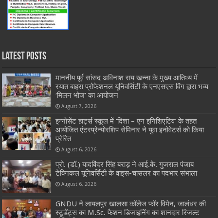
Latest Posts
माननीय पूर्व सांसद अविनाश राय खन्ना के मुख्य आतिथ्य में
रयात बाहरा प्रोफेशनल यूनिवर्सिटी के एनएसएस विंग द्वारा भव्य
‘मिलन भोज’ का आयोजन
August 7, 2026
इन्नोसेंट हार्ट्स स्कूल में ‘दिशा – एन इनिशिएटिव’ के तहत
आयोजित एंटरप्रेन्योरशिप सेमिनार ने युवा इनोवेटर्स को किया
प्रेरित
August 6, 2026
प्रो. (डॉ.) यादविंदर सिंह बराड़ ने आई.के. गुजराल पंजाब
टेक्निकल यूनिवर्सिटी के वाइस-चांसलर का पदभार संभाला
August 6, 2026
GNDU ने लायलपुर खालसा कॉलेज फॉर विमेन, जालंधर की
स्टूडेंट्स का M.Sc. फैशन डिजाइनिंग का शानदार रिजल्ट