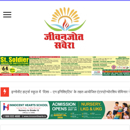
प्रो. (डॉ.) यादविंदर सिंह बराड़ ने आई.के. गुजराल पंजाब टेक्निकल यूनिवर्सिटी के वाइस-चां