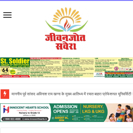
इन्नोसेंट हार्ट्स स्कूल में ‘दिशा – एन इनिशिएटिव’ के तहत आयोजित एंटरप्रेन्योरशिप सेमिनार ने