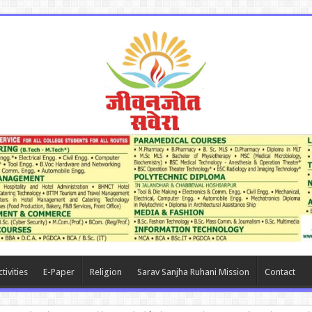
tivities
E-Paper
Religion
Sarav Sanjha Ruhani Mission
Contact