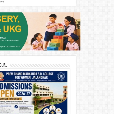
योजन
G JAL