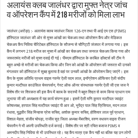
अलायंस क्लब जालंधर द्वारा मुफ्त नेत्र जांच
व ऑपरेशन कैंप में 218 मरीजों को मिला लाभ
जालंधर (अरोड़ा) :- अलायंस क्लब जालंधर जिला 126-एन तथा पी आई एम एस (PIMS)
हॉस्पिटल जालंधर की ओर से मुफ्त आंखों का चेकअप तथा ऑपरेशन कैंप और मेडिकल
चेकअप कैंप निविया चैरिटेबल हॉस्पिटल के सौजन्य से चौगिट्टी जंजघर में लगाया गया। इस
कैंप में लगभग 218 मरीज का मुफ्त में आंखों का चेकअप तथा जनरल चेकअप किया गया और
जरूरतमंद मरीजों को मुफ्त दवाई दी गई। पीमएम हॉस्पिटल के काबिल डॉक्टर्स की टीम ने
बहुत अच्छे से मरीजों का चेकअप किया और जिन को आंखों के ऑपरेशन की जरूरत थी उनको
मंगलवार को हॉस्पिटल में सुबह बुलाया है वहां पर उनकी आंखों के ऑपरेशन किए जाएंगे। इस
कैंप के मुख्य अतिथि प्रथम वाइस गवर्नर ऐली पदम लाल, इनॉग्रेशन ऑफिसर ऐली संदीप
कुमार मल्टीपल काउंसिल चेयरपर्सन, गेस्ट ऑफ ऑनर संस्थापक गवर्नर ऐली जी एस जज ने
विशेष तौर पर शिरकत की इस कैंप में क्लब के सदस्यों ने बहुत शिद्दत से काम किया प्रधान राम
लुभाया जी की अध्यक्षता में यह कार्य संपन्न हुआ। इसमें ऐली मणि कुमार मल्टीपल ज्वाइंट
कोषाध्यक्ष, हरपाल सिंह मल्टीपल ज्वाइंट पी आर ओ, भूपेंद्र पाल सिंह प्रिंसिपल, मदन लाल
रंधावा, युद्धवीर सिंह मिन्हास प्रेस सचिव, अशोक कुमार सचिव, होशियार लाल पूर्व प्रधान,
विशाल मेहता, संजीव चोपड़ा, राजीव सूद जिला अध्यक्ष मेंबरशिप, वरुण वधावन वाइस रीजन
चेयरमैन ने भी अपनी उपस्थिति दर्ज कराई। विशेष तौर पर श्री रचित बजाज PIMS व
अमनदीप सिंह निविया से भी उपस्थित रहे। यह कैंप मात्र एक कैंप नहीं था बल्कि यह उन लोगों