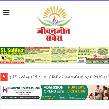
प्रो. (डॉ.) यादविंदर सिंह बराड़ ने आई.के. गुजराल पंजाब टेक्निकल यूनिवर्सिटी के वाइस-चां