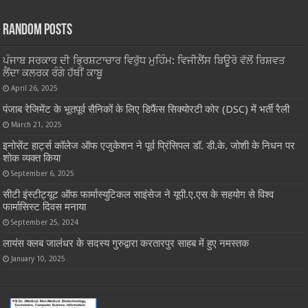
Random Posts
ਪੰਜਾਬ ਸਰਕਾਰ ਦੀ ਭ੍ਰਿਸ਼ਟਾਚਾਰ ਵਿਰੁੱਧ ਮੁਹਿੰਮ: ਵਿਜੀਲੈਂਸ ਬਿਊਰੋ ਵੱਲੋਂ ਰਿਸ਼ਵਤ
ਲੈਂਦਾ ਕਲਰਕ ਰੰਗੇ ਹੱਥੀਂ ਕਾਬੂ
April 26, 2025
पंजाब रेजिमेंट के भूतपूर्व सैनिकों के लिए डिफैंस सिक्योरटी कोर (DSC) में भर्ती रैली
March 21, 2025
इनोसेंट हार्ट्स कॉलेज ऑफ एजुकेशन ने पूर्व प्रिंसिपल डॉ. डी.के. जोशी के निधन पर
शोक व्यक्त किया
September 6, 2025
सीटी इंस्टीट्यूट ऑफ फार्मास्युटिकल साइंसेज ने यूपी.ए.एस के सहयोग से विश्व
फार्मासिस्ट दिवस मनाया
September 25, 2024
लायंस क्लब जालंधर के सदस्य गुरुद्वारा करतारपुर साहब में हुए नमस्तक
January 10, 2025