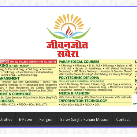
tivities
E-Paper
Religion
Sarav Sanjha Ruhani Mission
Contact