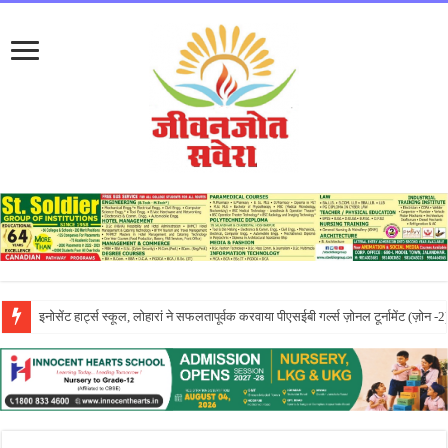
लायलपुर खालसा कॉलेज फॉर विमेन, जालंधर की पूनम ने GNDU यूनिवर्सिटी एग्जाम में चौथा