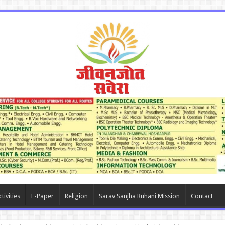
tivities
E-Paper
Religion
Sarav Sanjha Ruhani Mission
Contact