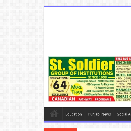
Education
Punjabi News
Social Ac