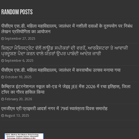
Random Posts
पीसीएम एस.डी. महिला महाविद्यालय, जालंधर में नशीली दवाओं के दुरुपयोग पर निबंध
लेखन प्रतियोगिता का आयोजन
September 27, 2025
ਜ਼ਿਲ੍ਹਾ ਮੈਜਿਸਟ੍ਰੇਟ ਵੱਲੋਂ ਲਾਊਡ ਸਪੀਕਰਾਂ ਦੀ ਵਰਤੋਂ, ਆਰਕੈਸਟਰਾ ਤੇ ਆਵਾਜੀ
ਪ੍ਰਦੂਸ਼ਣ ਪੈਦਾ ਕਰਨ ਵਾਲੇ ਯੰਤਰਾਂ ਉਪਰ ਪਾਬੰਦੀ ਆਦੇਸ਼ ਜਾਰੀ
September 6, 2025
पीसीएम एस.डी. महिला महाविद्यालय, जालंधर में करवाचौथ उत्सव मनाया गया
October 10, 2025
कैम्ब्रिज इंटरनेशनल स्कूल को-एड ने जेइइ JEE मेंस 2026 में रचा इतिहास, जिला
टॉपर का गौरव हासिल किया
February 20, 2026
एमजीएम प्री प्राइमरी आदर्श नगर में 79वां स्वतंत्रता दिवस समारोह
August 13, 2025