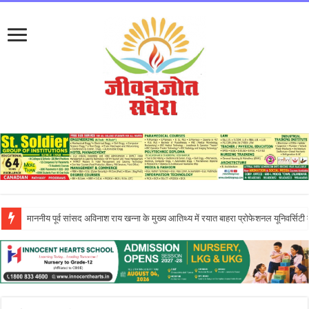
इन्नोसेंट हार्ट्स स्कूल में ‘दिशा – एन इनिशिएटिव’ के तहत आयोजित एंटरप्रेन्योरशिप सेमिनार ने