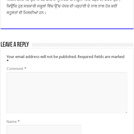
ਕਿਉਂਕਿ ਹੁਣ ਸਰਕਾਰੀ ਸਕੂਲਾਂ ਵਿੱਚ ਉੱਚ ਪੱਧਰ ਦੀ ਪੜ੍ਹਾਈ ਦੇ ਨਾਲ ਨਾਲ ਹੋਰ ਕਈ
ਸਹੂਲਤਾਂ ਵੀ ਮਿਲਦੀਆਂ ਹਨ।
Leave a Reply
Your email address will not be published.
Required fields are marked
*
Comment
*
Name
*