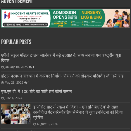
Advertisement
Popular Posts
एपीजे स्कूल मॉडल टाउन जालंधर में बड़े उत्साह के साथ मनाया गया राष्ट्रीय युवा
दिवस
January 10, 2025
1
होटल प्रबंधन संस्थान में करियर निर्माण- सीमाओं को तोड़कर परिवर्तन की नयी राह
May 28, 2025
1
एच.एम.वी. में 100 घंटे का शॉर्ट टर्म कोर्स सम्पन
June 4, 2024
इन्नोसेंट हार्ट्स स्कूल में ‘दिशा – एन इनिशिएटिव’ के तहत
आयोजित एंटरप्रेन्योरशिप सेमिनार ने युवा इनोवेटर्स को किया
प्रेरित
August 6, 2026