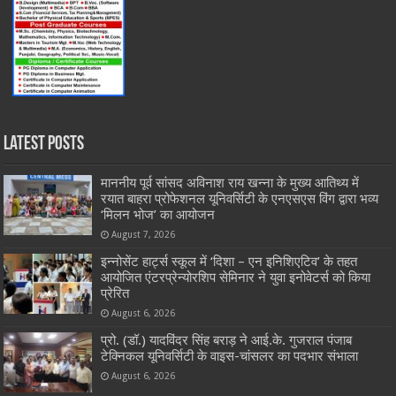
Latest Posts
माननीय पूर्व सांसद अविनाश राय खन्ना के मुख्य आतिथ्य में
रयात बाहरा प्रोफेशनल यूनिवर्सिटी के एनएसएस विंग द्वारा भव्य
‘मिलन भोज’ का आयोजन
August 7, 2026
इन्नोसेंट हार्ट्स स्कूल में ‘दिशा – एन इनिशिएटिव’ के तहत
आयोजित एंटरप्रेन्योरशिप सेमिनार ने युवा इनोवेटर्स को किया
प्रेरित
August 6, 2026
प्रो. (डॉ.) यादविंदर सिंह बराड़ ने आई.के. गुजराल पंजाब
टेक्निकल यूनिवर्सिटी के वाइस-चांसलर का पदभार संभाला
August 6, 2026