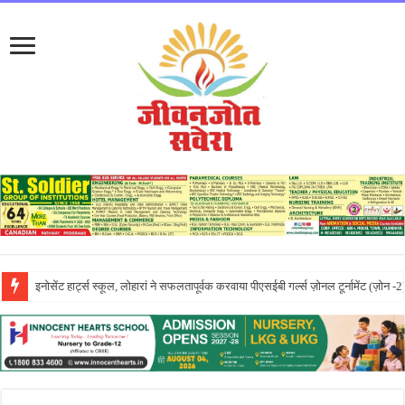
लायलपुर खालसा कॉलेज फॉर विमेन, जालंधर की पूनम ने GNDU यूनिवर्सिटी एग्जाम में चौथा