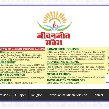
tivities
E-Paper
Religion
Sarav Sanjha Ruhani Mission
Contact