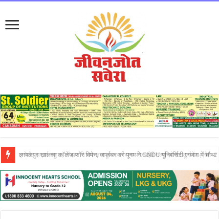
लायलपुर खालसा कॉलेज फॉर विमेन, जालंधर की पूनम ने GNDU यूनिवर्सिटी एग्जाम में चौथा