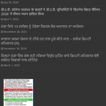
July 30, 2024
डी.ए.वी. कॉलेज जालंधर के छात्रों ने डी.ए.वी. यूनिवर्सिटी में ‘बिज़नेस क्विज़ चैंपियन
2026’ में तीसरा स्थान हासिल किया
April 7, 2026
ਮੋਗਾ ਵਿਖੇ 13 ਦਸੰਬਰ ਨੂੰ ਹੋਵੇਗਾ ਨੈਸ਼ਨਲ ਲੋਕ ਅਦਾਲਤ ਦਾ ਆਯੋਜਨ
November 28, 2025
ਸਾਲਾਨਾ ਕਰਜ਼ਾ ਯੋਜਨਾ ਦੇ ਟੀਚੇ ਹਰ ਹਾਲ ਪੂਰੇ ਕੀਤੇ ਜਾਣ – ਵਧੀਕ ਡਿਪਟੀ
ਕਮਿਸ਼ਨਰ (ਜ)
December 18, 2024
ਜ਼ਿਲ੍ਹਾ ਮੋਗਾ ਵਿੱਚ ਚੱਲ ਰਹੀ ਨਸ਼ਿਆਂ ਵਿਰੁੱਧ ਮੁਹਿੰਮ ਬਾਰੇ ਡਿਪਟੀ ਕਮਿਸ਼ਨਰ ਵੱਲੋਂ
ਸਬੰਧਤ ਵਿਭਾਗਾਂ ਨਾਲ ਮੀਟਿੰਗ
March 1, 2025