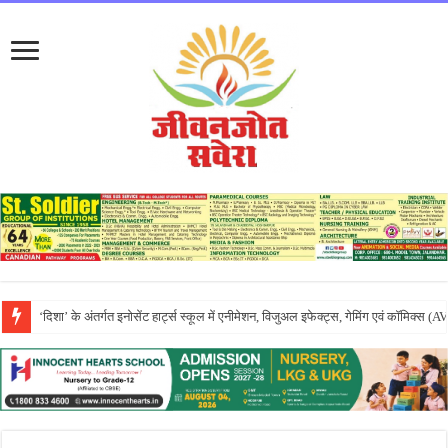
एपीजे रिदम्स किंडरवर्ल्ड में धूमधाम से मनाया गया तीयां दा मेला