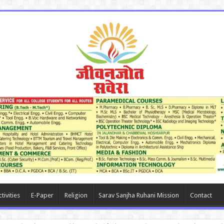
tivities
E-Paper
Religion
Sarav Sanjha Ruhani Mission
Contact