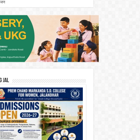
योजन
G JAL