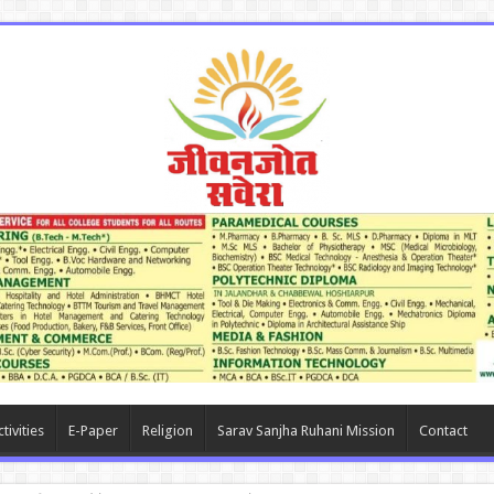
tivities
E-Paper
Religion
Sarav Sanjha Ruhani Mission
Contact