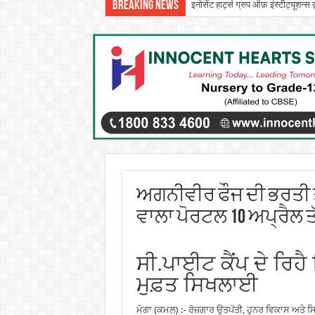
Breaking News
इनोसेंट हार्ट्स ग्रुप ऑफ़ इंस्टीट्यूशन
सीटी ग्रुप ने पांच दिवसीय आरंभ 2026 
ਅਗਨੀਵੀਰ ਫੌਜ ਦੀ ਭਰ
ਵਾਲਾ ਪੋਰਟਲ 10 ਅਪ੍ਰੈਲ ਤੱ
ਸੀ.ਪਾਈਟ ਕੈਂਪ ਦੇ ਰਿਹ
ਮੁਫ਼ਤ ਸਿਖਲਾਈ
ਮੋਗਾ (ਕਮਲ) :- ਰੋਜ਼ਗਾਰ ਉਤਪੱਤੀ, ਹੁਨਰ ਵਿਕਾਸ ਅਤੇ ਸਿ