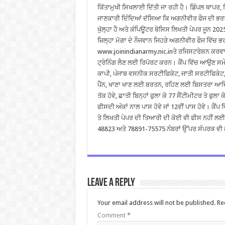
ਕਿੱਤਾਮੁਖੀ ਸਿਖਲਾਈ ਦਿੱਤੀ ਜਾ ਰਹੀ ਹੈ। ਡਿੰਪਲ ਥਾਪਰ,
ਜਾਣਕਾਰੀ ਦਿੰਦਿਆਂ ਦੱਸਿਆ ਕਿ ਅਗਨੀਵੀਰ ਫੌਜ ਦੀ ਭ
ਖੁੱਲ੍ਹਾ ਹੈ ਅਤੇ ਕੰਪਿਊਟਰ ਬੇਸਿਸ ਲਿਖਤੀ ਪੇਪਰ ਜੂਨ 202
ਜ਼ਿਲ੍ਹਾ ਮੋਗਾ ਦੇ ਨੌਜਵਾਨ ਜਿਹੜੇ ਅਗਨੀਵੀਰ ਫੌਜ ਵਿੱਚ
www.joinindianarmy.nic.inਤੇ ਰਜਿਸਟਰੇਸ਼ਨ ਕਰਵਾ ਕੇ
ਟ੍ਰੇਨਿੰਗ ਲੈਣ ਲਈ ਰਿਪੋਰਟ ਕਰਨ। ਕੈਂਪ ਵਿੱਚ ਆਉਣ ਸ
ਕਾਪੀ, ਪੰਜਾਬ ਵਸਨੀਕ ਸਰਟੀਫਿਕੇਟ, ਜਾਤੀ ਸਰਟੀਫਿਕੇਟ, ਆ
ਪੈੱਨ, ਖਾਣਾ ਖਾਣ ਲਈ ਬਰਤਨ, ਰਹਿਣ ਲਈ ਬਿਸਤਰਾ ਆਦਿ 
ਤੱਕ ਹੋਵੇ, ਛਾਤੀ ਬਿਨ੍ਹਾਂ ਫੁਲਾ ਕੇ 77 ਸੈਂਟੀਮੀਟਰ ਤੇ ਫੁਲਾ
ਫੀਸਦੀ ਅੰਕਾਂ ਨਾਲ ਪਾਸ ਹੋਵੇ ਜਾਂ 12ਵੀਂ ਪਾਸ ਹੋਵੇ। ਕੈ
ਤੇ ਲਿਖਤੀ ਪੇਪਰ ਦੀ ਤਿਆਰੀ ਦੀ ਕੋਈ ਵੀ ਫੀਸ ਨਹੀਂ ਲ
48823 ਅਤੇ 78891-75575 ਨੰਬਰਾਂ ਉੱਪਰ ਸੰਪਰਕ ਵੀ 
Leave a Reply
Your email address will not be published.
Re
Comment
*