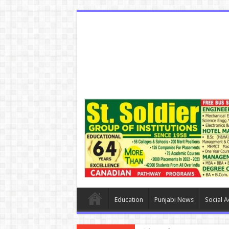
Education
Punjabi News
Social Ac