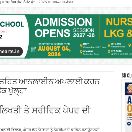
्स द्वारा ‘प्रतिभा मंच’ टैलेंट हंट – 2026 का सफल आयोजन
कार्येक्रम का भव्य समापन किया
SD CL
ਤੀ ਤਹਿਤ ਆਨਲਾਈਨ ਅਪਲਾਈ ਕਰਨ
ਕ ਖੁੱਲ੍ਹਾ
ੈ ਲਿਖਤੀ ਤੇ ਸਰੀਰਿਕ ਪੇਪਰ ਦੀ
ਖਲਾਈ ਵਿਭਾਗ, ਪੰਜਾਬ ਵੱਲੋਂ ਨੌਜਵਾਨਾਂ ਨੂੰ ਨੌਕਰੀਆਂ ਦੇ ਕਾਬਿਲ ਬਣਾਉਣ ਲਈ