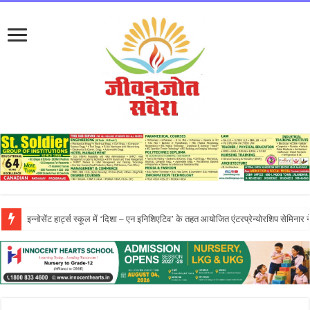
प्रो. (डॉ.) यादविंदर सिंह बराड़ ने आई.के. गुजराल पंजाब टेक्निकल यूनिवर्सिटी के वाइस-चां