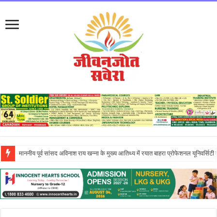
इन्नोसेंट हार्ट्स स्कूल में ‘दिशा – एन इनिशिएटिव’ के तहत आयोजित एंटरप्रेन्योरशिप सेमिनार ने