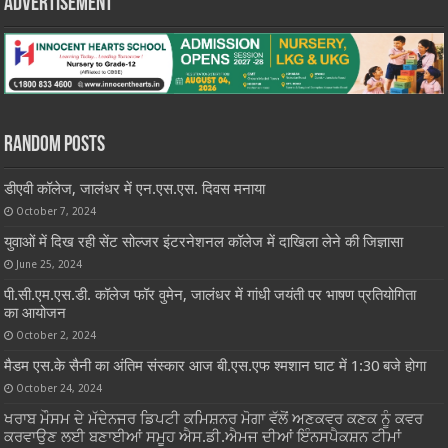
Advertisement
Random Posts
डीएवी कॉलेज, जालंधर में एन.एस.एस. दिवस मनाया
October 7, 2024
युवाओं में दिख रही सेंट सोल्जर इंटरनेशनल कॉलेज में दाखिला लेने की जिज्ञासा
June 25, 2024
पी.सी.एम.एस.डी. कॉलेज फॉर वुमेन, जालंधर में गांधी जयंती पर भाषण प्रतियोगिता
का आयोजन
October 2, 2024
मैडम एस.के सैनी का अंतिम संस्कार आज बी.एस.एफ श्मशान घाट में 1:30 बजे होगा
October 24, 2024
ਖਰਾਬ ਮੌਸਮ ਦੇ ਮੱਦੇਨਜਰ ਡਿਪਟੀ ਕਮਿਸ਼ਨਰ ਮੋਗਾ ਵੱਲੋਂ ਅਣਕਵਰ ਕਣਕ ਨੂੰ ਕਵਰ
ਕਰਵਾਉਣ ਲਈ ਬਣਾਈਆਂ ਸਮੂਹ ਐਸ.ਡੀ.ਐਮਜ ਦੀਆਂ ਇੰਨਸਪੈਕਸ਼ਨ ਟੀਮਾਂ