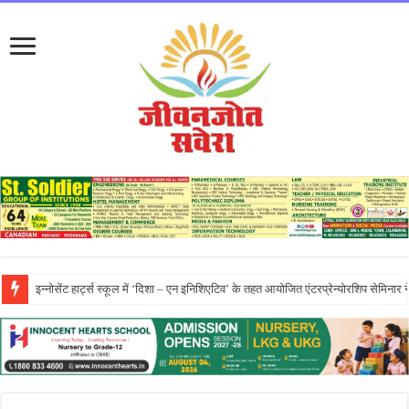
प्रो. (डॉ.) यादविंदर सिंह बराड़ ने आई.के. गुजराल पंजाब टेक्निकल यूनिवर्सिटी के वाइस-चां